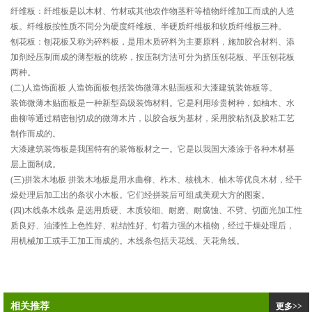
纤维板：纤维板是以木材、竹材或其他农作物茎秆等植物纤维加工而成的人造
板。纤维板按性质不同分为硬度纤维板、半硬质纤维板和软质纤维板三种。
刨花板：刨花板又称为碎料板，是用木质碎料为主要原料，施加胶合材料、添
加剂经压制而成的薄型板的统称，按压制方法可分为挤压刨花板、平压刨花板
两种。
(二)人造饰面板 人造饰面板包括装饰微薄木贴面板和大漆建筑装饰板等。
装饰微薄木贴面板是一种新型高级装饰材料。它是利用珍贵树种，如柚木、水
曲柳等通过精密刨切成的微薄木片，以胶合板为基材，采用胶粘剂及胶粘工艺
制作而成的。
大漆建筑装饰板是我国特有的装饰板材之一。它是以我国大漆涂于各种木材基
层上面制成。
(三)拼装木地板 拼装木地板是用水曲柳、柞木、核桃木、柚木等优良木材，经干
燥处理后加工出的条状小木板。它们经拼装后可组成美观大方的图案。
(四)木线条木线条 是选用质硬、木质较细、耐磨、耐腐蚀、不劈、切面光加工性
质良好、油漆性上色性好、粘结性好、钉着力强的木植物，经过干燥处理后，
用机械加工或手工加工而成的。木线条包括天花线、天花角线。
相关推荐
更多>>