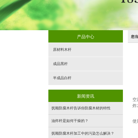
产品中心
您
原材料木杆
成品黑杆
半成品白杆
新闻资讯
空
炸
抚顺防腐木杆​告诉你防腐木材的特性
油炸杆是如何干燥的？
使
抚顺防腐木杆加工中的污染怎么解决？