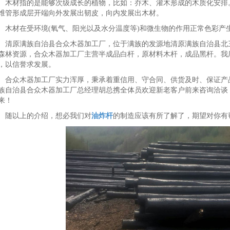
木材指的是能够次级成长的植物，比如：乔木、灌木形成的木质化安排
维管形成层开端向外发展出韧皮，向内发展出木材。
木材在受环境(氧气、阳光以及水分温度等)和微生物的作用正常色彩产
清原满族自治县合众木器加工厂，位于满族的发源地清原满族自治县北
森林资源，合众木器加工厂主营半成品白杆，原材料木杆，成品黑杆。我
，以信誉求发展。
合众木器加工厂实力浑厚，秉承着重信用、守合同、供货及时、保证产
族自治县合众木器加工厂总经理胡总携全体员欢迎新老客户前来咨询洽谈
来！
随以上的介绍，想必我们对
油炸杆
的制造应该有所了解了，期望对你有