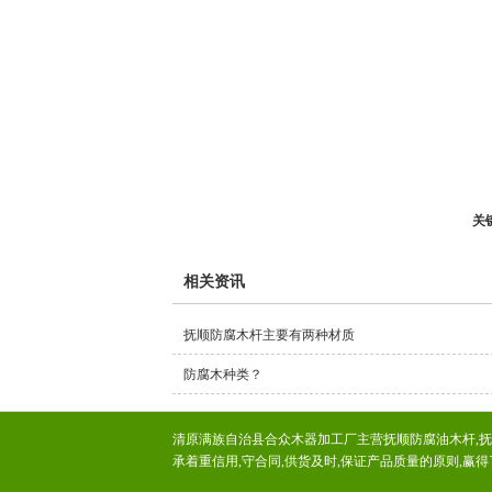
关
相关资讯
抚顺防腐木杆主要有两种材质
防腐木种类？
清原满族自治县合众木器加工厂主营抚顺防腐油木杆,抚顺
承着重信用,守合同,供货及时,保证产品质量的原则,赢得了广大